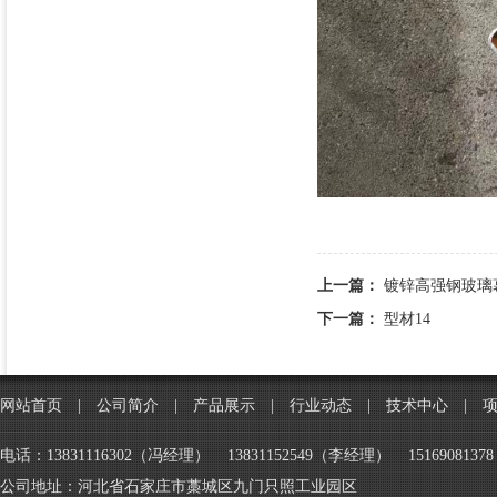
上一篇：
镀锌高强钢玻璃
下一篇：
型材14
网站首页
|
公司简介
|
产品展示
|
行业动态
|
技术中心
|
电话：13831116302（冯经理） 13831152549（李经理） 151690813
公司地址：河北省石家庄市藁城区九门只照工业园区